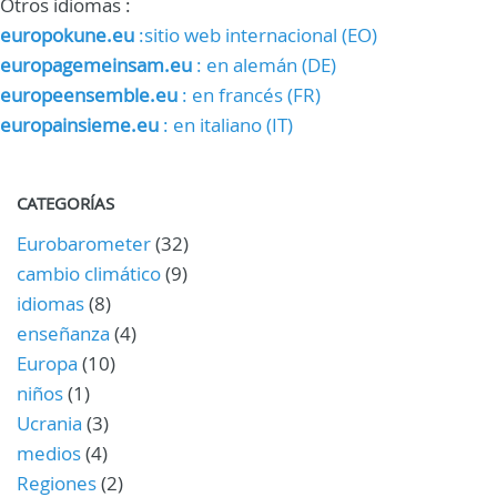
Otros idiomas :
europokune.eu
:sitio web internacional (EO)
europagemeinsam.eu
: en alemán (DE)
europeensemble.eu
: en francés (FR)
europainsieme.eu
: en italiano (IT)
CATEGORÍAS
Eurobarometer
(32)
cambio climático
(9)
idiomas
(8)
enseñanza
(4)
Europa
(10)
niños
(1)
Ucrania
(3)
medios
(4)
Regiones
(2)