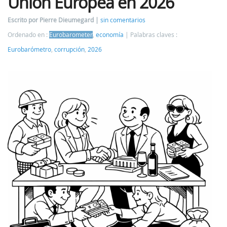
Unión Europea en 2026
Escrito por Pierre Dieumegard
sin comentarios
Ordenado en :
Eurobarometer
,
economía
Palabras claves :
Eurobarómetro
,
corrupción
,
2026