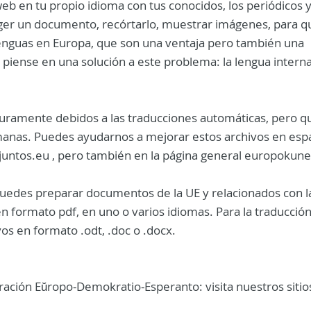
eb en tu propio idioma con tus conocidos, los periódicos y
ger
un documento, recórta
r
lo, muestra
r
imágenes, para q
enguas en Europa, que son una ventaja pero también una
n piense en una solución a este problema: la lengua intern
guramente debidos a las traducciones automáticas, pero q
manas. Puede
s
ayudarnos a mejorar estos archivos en esp
juntos
.eu , pero también en la página general europokune
puede
s
preparar documentos de la UE y relacionados con l
n formato pdf, en uno o varios idiomas. Para la traducció
os en formato .odt, .doc o .docx.
ración Eŭropo-Demokratio-Esperanto: visita nuestros siti