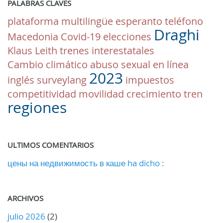
PALABRAS CLAVES
plataforma multilingüe
esperanto
teléfono
Draghi
Macedonia
Covid-19
elecciones
Klaus Leith
trenes interestatales
Cambio climático
abuso sexual en línea
2023
inglés
surveylang
impuestos
competitividad
movilidad
crecimiento
tren
regiones
ULTIMOS COMENTARIOS
цены на недвижимость в каше ha dicho :
ARCHIVOS
julio 2026
(2)