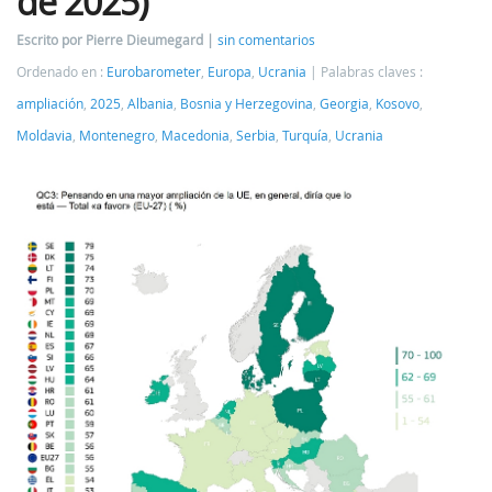
de 2025)
Escrito por Pierre Dieumegard
sin comentarios
Ordenado en :
Eurobarometer
,
Europa
,
Ucrania
Palabras claves :
ampliación
,
2025
,
Albania
,
Bosnia y Herzegovina
,
Georgia
,
Kosovo
,
Moldavia
,
Montenegro
,
Macedonia
,
Serbia
,
Turquía
,
Ucrania