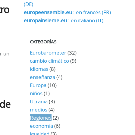
(DE)
tro
europeensemble.eu
: en francés (FR)
europainsieme.eu
: en italiano (IT)
CATEGORÍAS
Eurobarometer
(32)
ar un
cambio climático
(9)
8
idiomas
(8)
enseñanza
(4)
Europa
(10)
niños
(1)
 de
Ucrania
(3)
medios
(4)
Regiones
(2)
economía
(6)
igualdad
(3)