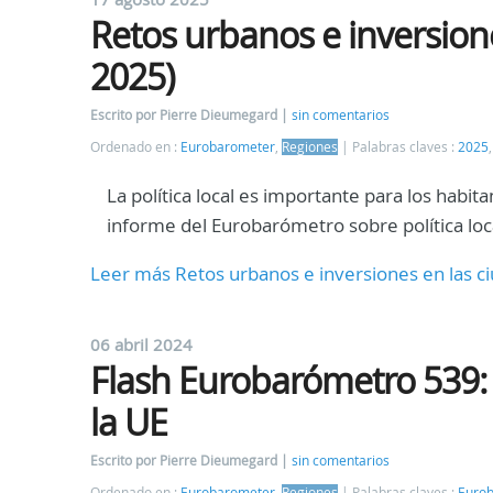
Retos urbanos e inversion
2025)
Escrito por Pierre Dieumegard
sin comentarios
Ordenado en :
Eurobarometer
,
Regiones
Palabras claves :
2025
La política local es importante para los habit
informe del Eurobarómetro sobre política loc
Leer más Retos urbanos e inversiones en las 
06 abril 2024
Flash Eurobarómetro 539: 
la UE
Escrito por Pierre Dieumegard
sin comentarios
Ordenado en :
Eurobarometer
,
Regiones
Palabras claves :
Euro