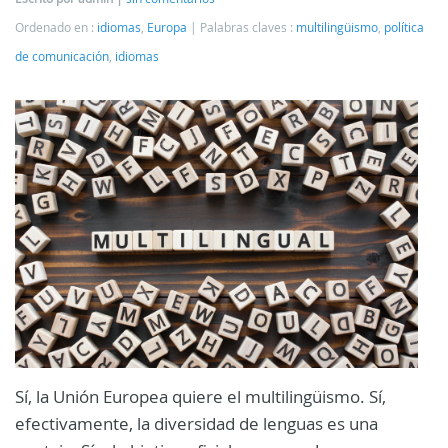
Ordenado en :
idiomas
,
Europa
Palabras claves :
multilingüismo
,
política
de comunicación
,
idiomas
Sí, la Unión Europea quiere el multilingüismo. Sí,
efectivamente, la diversidad de lenguas es una