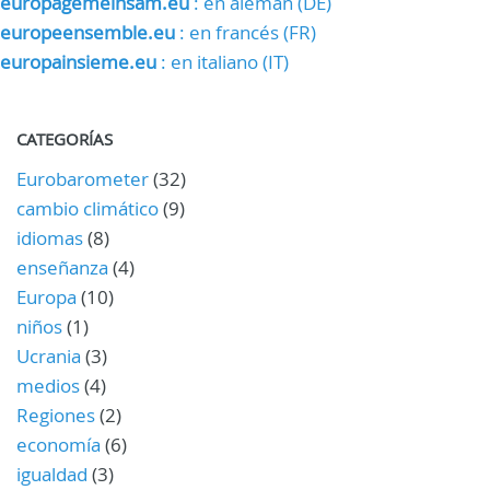
europagemeinsam.eu
: en alemán (DE)
europeensemble.eu
: en francés (FR)
europainsieme.eu
: en italiano (IT)
CATEGORÍAS
Eurobarometer
(32)
cambio climático
(9)
idiomas
(8)
enseñanza
(4)
Europa
(10)
niños
(1)
Ucrania
(3)
medios
(4)
Regiones
(2)
economía
(6)
igualdad
(3)