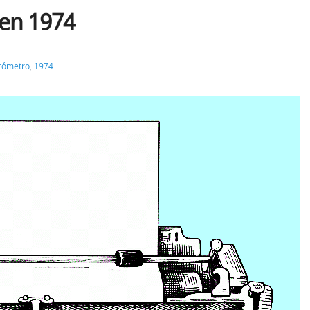
 en 1974
rómetro
,
1974