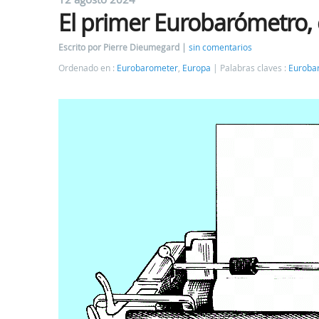
El primer Eurobarómetro,
Escrito por Pierre Dieumegard
sin comentarios
Ordenado en :
Eurobarometer
,
Europa
Palabras claves :
Euroba