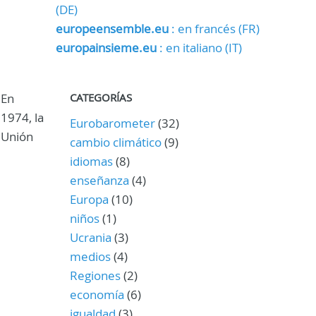
(DE)
europeensemble.eu
: en francés (FR)
europainsieme.eu
: en italiano (IT)
En
CATEGORÍAS
1974, la
Eurobarometer
(32)
Unión
cambio climático
(9)
idiomas
(8)
enseñanza
(4)
Europa
(10)
niños
(1)
Ucrania
(3)
medios
(4)
Regiones
(2)
economía
(6)
igualdad
(3)