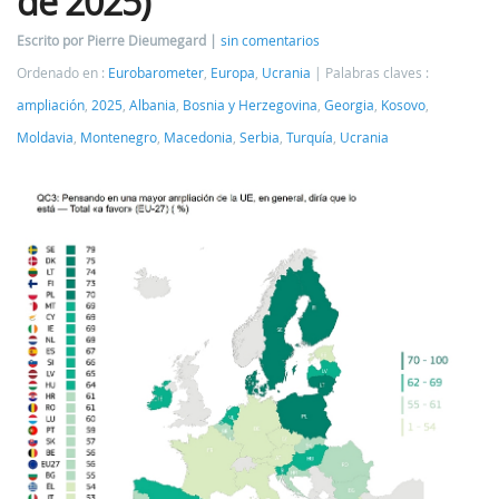
de 2025)
Escrito por Pierre Dieumegard
sin comentarios
Ordenado en :
Eurobarometer
,
Europa
,
Ucrania
Palabras claves :
ampliación
,
2025
,
Albania
,
Bosnia y Herzegovina
,
Georgia
,
Kosovo
,
Moldavia
,
Montenegro
,
Macedonia
,
Serbia
,
Turquía
,
Ucrania