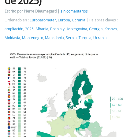
de 2025)
Escrito por Pierre Dieumegard
sin comentarios
Ordenado en :
Eurobarometer
,
Europa
,
Ucrania
Palabras claves :
ampliación
,
2025
,
Albania
,
Bosnia y Herzegovina
,
Georgia
,
Kosovo
,
Moldavia
,
Montenegro
,
Macedonia
,
Serbia
,
Turquía
,
Ucrania