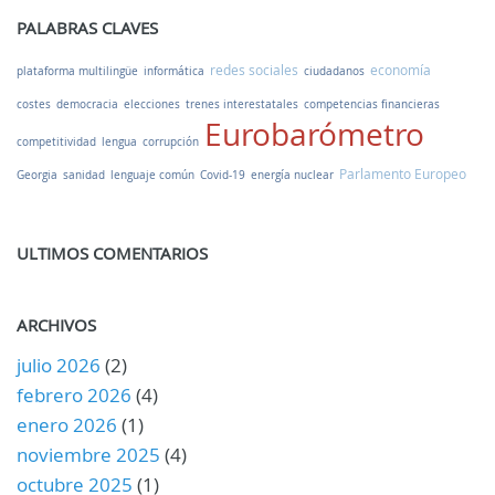
PALABRAS CLAVES
redes sociales
economía
plataforma multilingüe
informática
ciudadanos
costes
democracia
elecciones
trenes interestatales
competencias financieras
Eurobarómetro
competitividad
lengua
corrupción
Parlamento Europeo
Georgia
sanidad
lenguaje común
Covid-19
energía nuclear
ULTIMOS COMENTARIOS
ARCHIVOS
julio 2026
(2)
febrero 2026
(4)
enero 2026
(1)
noviembre 2025
(4)
octubre 2025
(1)