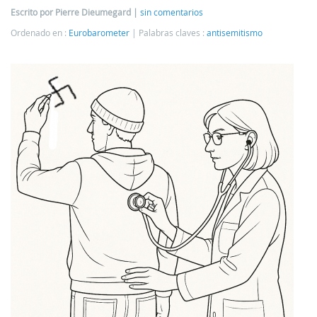
Escrito por Pierre Dieumegard
sin comentarios
Ordenado en :
Eurobarometer
Palabras claves :
antisemitismo