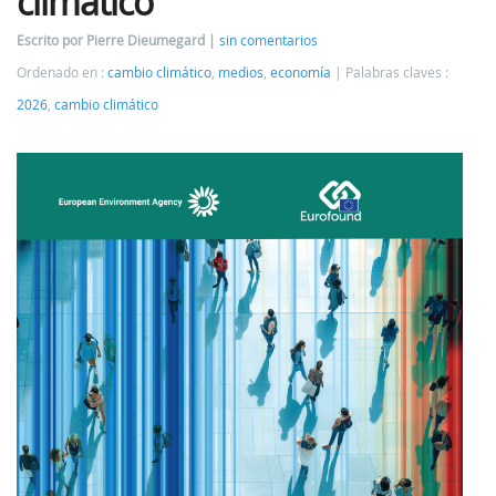
climático
Escrito por Pierre Dieumegard
sin comentarios
Ordenado en :
cambio climático
,
medios
,
economía
Palabras claves :
2026
,
cambio climático