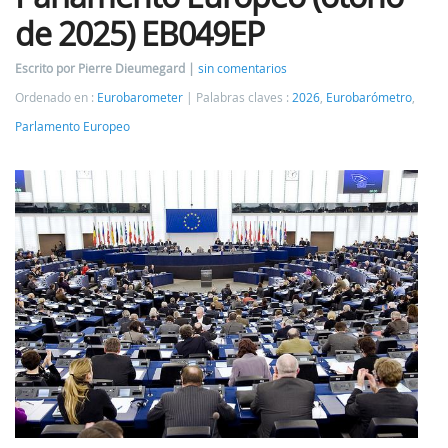
de 2025) EB049EP
Escrito por Pierre Dieumegard
sin comentarios
Ordenado en :
Eurobarometer
Palabras claves :
2026
,
Eurobarómetro
,
Parlamento Europeo