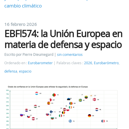
cambio climático
16 febrero 2026
EBFl574: la Unión Europea en
materia de defensa y espacio
Escrito por Pierre Dieumegard
sin comentarios
Ordenado en :
Eurobarometer
Palabras claves :
2026
,
Eurobarómetro
,
defensa
,
espacio